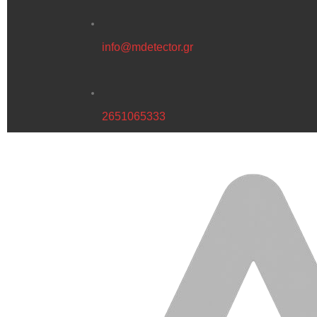
info@mdetector.gr
2651065333