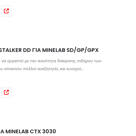
ο στην αγορά. Οποιοσδήποτε χειριστής με μηχάνημα
Optimizing Discovery εάν ​​δεν κινείται με τον
STALKER DD ΓΙΑ MINELAB SD/GP/GPX
 να εργαστεί με την ικανότητα διάκρισης σιδήρου των
 απαιτούν πολλοί αναζητητές και κυνηγοί
στόχους σε βάθος. Έχει επίσης μεγάλη ευαισθησία σε
ση να δει τα ψήγματα του υπογραμμαρίου σε καλό
πιλογή όταν υπάρχουν ήπιες έως υψηλές συνθήκες
βατό με όλους τους ανιχνευτές Minelab SD/GP και GPX.
ΓΙΑ MINELAB CTX 3030