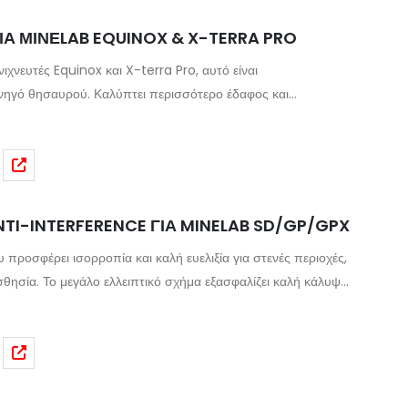
ΓΙΑ ΜΙΝΕLAB EQUINOX & X-TERRA PRO
ιχνευτές Equinox και X-terra Pro, αυτό είναι
νηγό θησαυρού. Καλύπτει περισσότερο έδαφος και
ο Minelab Equinox 600,
TERRA PRO
 ANTI-INTERFERENCE ΓΙΑ MINELAB SD/GP/GPX
προσφέρει ισορροπία και καλή ευελιξία για στενές περιοχές,
ίζει καλή κάλυψη
ανση των στόχων με ακριβή εντοπισμό Συμβατό με
όλους τους ανιχνευτές Minelab SD/GP και GPX.