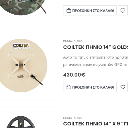
από οποιοδήποτε άλλο τυπικό πηνί
SD/GP/GPX θα μπορούσε να χάσει το 
ΠΡΟΣΘΉΚΗ ΣΤΟ ΚΑΛΆΘΙ
ELITE.
ΠΗΝΙΑ-ΔΙΣΚΟΙ
COILTEK ΠΗΝΙΟ 14” GOLD
Αυτό το πηνίο επιτρέπει στο χρήστη
μεταγενέστερων ανιχνευτών GPX που
θησαυρών. Αυτό το πηνίο έχει καλή κάλυψη εδάφους και ταλαντεύοντας αργά αυτό θα
430.00
€
επιτρέψει στο πηνίο να ανιχνεύσει 
μικρούς στόχους καθώς είναι σε θέ
ΠΡΟΣΘΉΚΗ ΣΤΟ ΚΑΛΆΘΙ
βάθος. Αυτή είναι μια εξαιρετική ε
ανοργανοποίησης. Συμ
ΠΗΝΙΑ-ΔΙΣΚΟΙ
COILTEK ΠΗΝΙΟ 14” X 9 ”