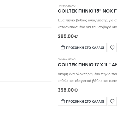
ΠΗΝΙΑ-ΔΙΣΚΟΙ
COILTEK ΠΗΝΙΟ 15” ΝΟΧ 
Ένα πηνίο βαθιάς αναζήτησης για αν
κατασκευασμένο για τον σοβαρό κυ
εντοπίζει στόχους που άλλα πηνία δεν μπορούν. Συμβατό με τ
295.00
€
700, 800, 900 & τον ανιχνευτή X
ΠΡΟΣΘΉΚΗ ΣΤΟ ΚΑΛΆΘΙ
ΠΗΝΙΑ-ΔΙΣΚΟΙ
COILTEK ΠΗΝΙΟ 17 X 11 ”
Ακόμη ένα ολοκληρωμένο πηνίο που 
καθώς και εξαιρετικό βάθος και ευαισθησία. Το μεγάλο ελλειπτικό σχήμα εξασφαλ
εδάφους και καθιστά εύκολη την επισήμ
398.00
€
ΠΡΟΣΘΉΚΗ ΣΤΟ ΚΑΛΆΘΙ