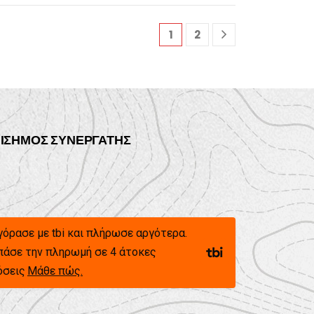
1
2
ΙΣΗΜΟΣ ΣΥΝΕΡΓΑΤΗΣ
γόρασε με tbi και πλήρωσε αργότερα.
πάσε την πληρωμή σε 4 άτοκες
όσεις
Μάθε πώς.