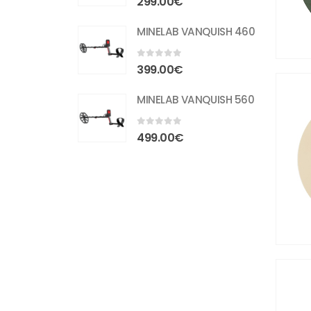
299.00
€
MINELAB VANQUISH 460
0
out of 5
399.00
€
MINELAB VANQUISH 560
0
out of 5
499.00
€