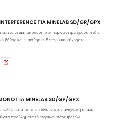
-INTERFERENCE ΓΙΑ MINELAB SD/GR/GPX
 ευαισθησία. Ελαφρύ και εύχρηστο,
υς ανιχνευτές Minelab SD / GP και GPX.
E MONO ΓΙΑ MINELAB SD/GP/GPX
ουφλάζ, αυτά τα πηνία δίνουν στον ανιχνευτή ομαλή
νήθιστα προβλήματα εξωτερικών παρεμβολών.
τας σύρμα LITZ, η σειρά έχει πιο ομαλή απόδοση