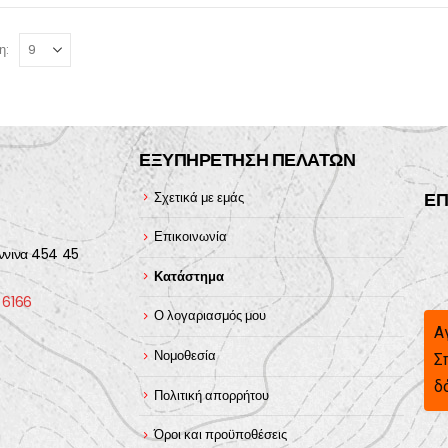
η:
ΕΞΥΠΗΡΕΤΗΣΗ ΠΕΛΑΤΩΝ
ΕΠ
Σχετικά με εμάς
Επικοινωνία
ννινα 454 45
Κατάστημα
 6166
Ο λογαριασμός μου
Α
Νομοθεσία
Σ
δ
Πολιτική απορρήτου
Όροι και προϋποθέσεις