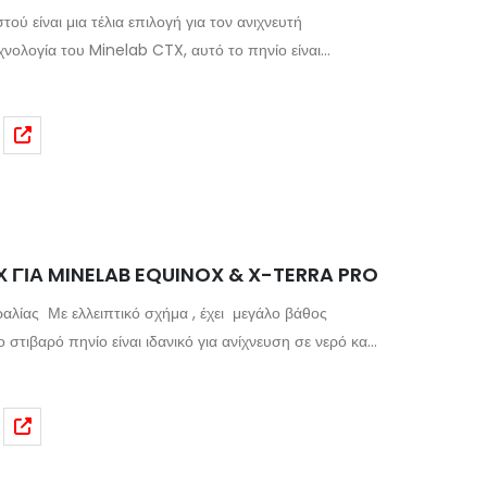
τού είναι μια τέλια επιλογή για τον ανιχνευτή
ολογία του Minelab CTX, αυτό το πηνίο είναι
ε τα υψηλότερα πρότυπα. Πλήρως βυθιζόμενο στα 3
τον εντοπισμό, μεταφέροντας μια σωστή επικέντρωση
νίο είναι στιβαρό, ισχυρό και αξιόπιστο και η
 μέταλλα από τα σκουπίδια είναι εξαιρετική.
Χ ΓΙΑ MINELAB EQUINOX & X-TERRA PRO
ραλίας
Με ελλειπτικό σχήμα , έχει μεγάλο βάθος
στιβαρό πηνίο είναι ιδανικό για ανίχνευση σε νερό και
ox 600, 700, 800, 900 & τον ανιχνευτή XTERRA PRO.
ος: 790g περίπου.
Αδιάβροχο: Ναι – πλήρως
0 πόδια
Εγγύηση: 2 έτη από την ημερομηνία αγοράς
)
Κάλυμμα πηνίου ΝΑΙ