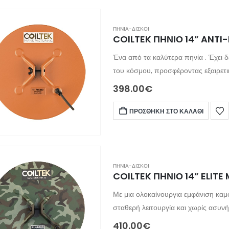
ΠΗΝΙΑ-ΔΙΣΚΟΙ
COILTEK ΠΗΝΙΟ 14” ANTI
Ένα από τα καλύτερα πηνία . Έχει δείξει εξαιρετική απόδοση στα περισσότερα χρυσά πεδία
του κόσμου, προσφέροντας εξαιρετικό βάθος και
ταιριάζει σε κάθε έρευνα. Είναι εξαιρετικά ανθεκτικό και θα αποδείξει την ικανότητά του ξανά
398.00
€
και ξανά. Συμβατό με όλους το
ΠΡΟΣΘΉΚΗ ΣΤΟ ΚΑΛΆΘΙ
ΠΗΝΙΑ-ΔΙΣΚΟΙ
COILTEK ΠΗΝΙΟ 14” ELIT
Με μια ολοκαίνουργια εμφάνιση καμ
σταθερή λειτουργία και χωρίς ασυ
Χρησιμοποιώντας ένα υψηλής ποιότη
410.00
€