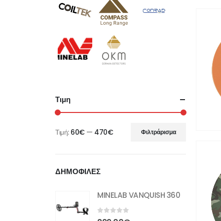
Τιμη
Τιμή:
60€
—
470€
Φιλτράρισμα
Ελάχιστη
Μέγιστη
τιμή
τιμή
ΔΗΜΟΦΙΛΕΣ
MINELAB VANQUISH 360
0
out of 5