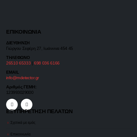
ΕΠΙΚΟΙΝΩΝΙΑ
ΔΙΕΥΘΗΝΣΗ
Γιώργου Σεφέρη 27, Ιωάννινα 454 45
ΤΗΛΕΦΩΝΟ
26510 65333
|
698 036 6166
EMAIL
info@mdetector.gr
Αριθμός ΓΕΜΗ:
123993029000
ΕΞΥΠΗΡΕΤΗΣΗ ΠΕΛΑΤΩΝ
Σχετικά με εμάς
Επικοινωνία