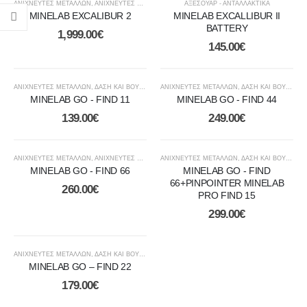
ΑΝΙΧΝΕΥΤΕΣ ΜΕΤΑΛΛΩΝ
,
ΑΝΙΧΝΕΥΤΈΣ ΧΡΥΣΟΎ
,
ΘΆΛΑΣΣΑ ΚΑΙ ΑΚΤΉ
ΑΞΕΣΟΥΑΡ - ΑΝΤΑΛΛΑΚΤΙΚΑ
,
ΥΠΟΒΡΎΧΙΟΙ ΑΝΙΧΝΕΥΤΈ
MINELAB EXCALIBUR 2
MINELAB EXCALLIBUR II
BATTERY
1,999.00
€
145.00
€
ΑΝΙΧΝΕΥΤΕΣ ΜΕΤΑΛΛΩΝ
,
ΔΆΣΗ ΚΑΙ ΒΟΥΝΆ
,
ΘΆΛΑΣΣΑ ΚΑΙ ΑΚΤΉ
ΑΝΙΧΝΕΥΤΕΣ ΜΕΤΑΛΛΩΝ
,
ΔΆΣΗ ΚΑΙ ΒΟΥΝΆ
,
ΘΆ
MINELAB GO - FIND 11
MINELAB GO - FIND 44
139.00
€
249.00
€
ΑΝΙΧΝΕΥΤΕΣ ΜΕΤΑΛΛΩΝ
,
ΑΝΙΧΝΕΥΤΈΣ ΧΡΥΣΟΎ
ΑΝΙΧΝΕΥΤΕΣ ΜΕΤΑΛΛΩΝ
,
ΔΆΣΗ ΚΑΙ ΒΟΥΝΆ
,
ΘΆΛΑΣΣΑ ΚΑΙ ΑΚΤΉ
,
ΔΆΣΗ ΚΑΙ ΒΟΥΝΆ
,
ΘΆ
MINELAB GO - FIND 66
MINELAB GO - FIND
66+PINPOINTER MINELAB
260.00
€
PRO FIND 15
299.00
€
ΑΝΙΧΝΕΥΤΕΣ ΜΕΤΑΛΛΩΝ
,
ΔΆΣΗ ΚΑΙ ΒΟΥΝΆ
,
ΘΆΛΑΣΣΑ ΚΑΙ ΑΚΤΉ
MINELAB GO – FIND 22
179.00
€