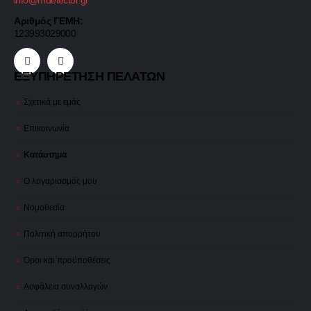
info@mdetector.gr
Αριθμός ΓΕΜΗ:
123993029000
ΕΞΥΠΗΡΕΤΗΣΗ ΠΕΛΑΤΩΝ
Σχετικά με εμάς
Επικοινωνία
Κατάστημα
Ο λογαριασμός μου
Νομοθεσία
Πολιτική απορρήτου
Όροι και προϋποθέσεις
Ασφάλεια συναλλαγών