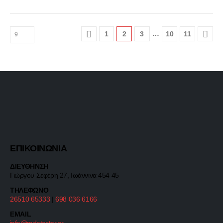
…
1
2
3
10
11
ΕΠΙΚΟΙΝΩΝΙΑ
ΔΙΕΥΘΗΝΣΗ
Γιώργου Σεφέρη 27, Ιωάννινα 454 45
ΤΗΛΕΦΩΝΟ
26510 65333
|
698 036 6166
EMAIL