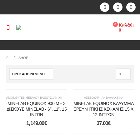
0
Καλάθι
0
SHOP
ΑΝΙΧΝΕΥΤΈΣ ΜΕΓΆΛΟΎ ΒΆΘΟΥΣ
,
ΑΝΙΧΝΕΥΤΕΣ ΜΕΤΑΛΛΩΝ
ΑΞΕΣΟΥΑΡ - ΑΝΤΑΛΛΑΚΤΙΚΑ
,
ΑΝΙΧΝΕΥΤΈΣ ΧΡΥΣΟΎ
,
ΔΆΣΗ ΚΑΙ Β
MINELAB EQUINOX 900 ΜΕ 3
MINELAB EQUINOX ΚΑΛΥΜΜΑ
ΔΙΣΚΟΥΣ MINELAB - 6", 11", 15
ΕΡΕΥΝΗΤΙΚΗΣ ΚΕΦΑΛΗΣ 15 Χ
ΙΝΣΩΝ
12 ΙΝΤΣΩΝ
1,149.00
€
37.00
€