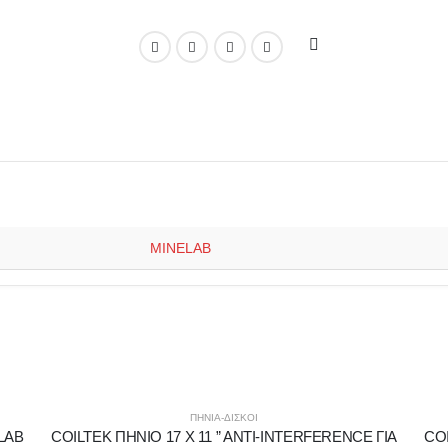
MINELAB
ΠΗΝΙΑ-ΔΙΣΚΟΙ
LAB
COILTEK ΠΗΝΙΟ 17 X 11 ” ANTI-INTERFERENCE ΓΙΑ
CO