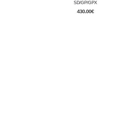
SD/GP/GPX
430.00
€