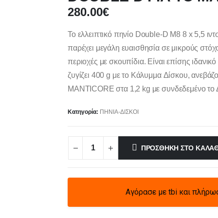
280.00
€
Το ελλειπτικό πηνίο Double-D M8 8 x 5,5 ιντ
παρέχει μεγάλη ευαισθησία σε μικρούς στόχο
περιοχές με σκουπίδια. Είναι επίσης ιδανικ
ζυγίζει 400 g με το Κάλυμμα Δίσκου, ανεβάζ
MANTICORE στα 1,2 kg με συνδεδεμένο το 
Κατηγορία:
ΠΗΝΙΑ-ΔΙΣΚΟΙ
ΠΡΟΣΘΉΚΗ ΣΤΟ ΚΑΛΆΘ
Αγόρασε με tbi και πλήρω