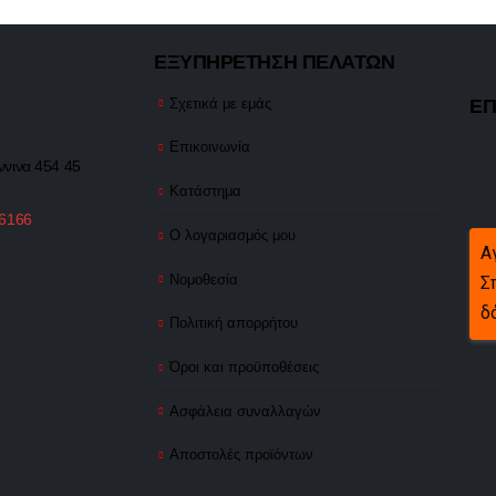
ΕΞΥΠΗΡΕΤΗΣΗ ΠΕΛΑΤΩΝ
ΕΠ
Σχετικά με εμάς
Επικοινωνία
ννινα 454 45
Κατάστημα
 6166
Ο λογαριασμός μου
Α
Νομοθεσία
Σ
δ
Πολιτική απορρήτου
Όροι και προϋποθέσεις
Ασφάλεια συναλλαγών
Αποστολές προϊόντων