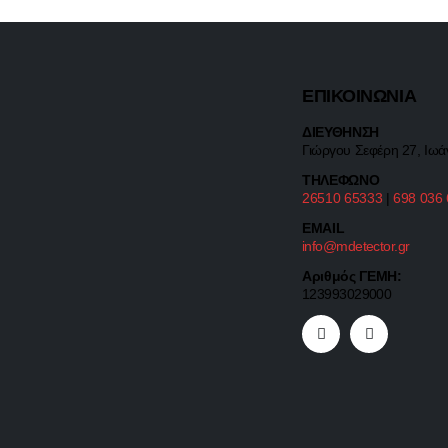
ΕΠΙΚΟΙΝΩΝΙΑ
ΔΙΕΥΘΗΝΣΗ
Γιώργου Σεφέρη 27, Ιωά
ΤΗΛΕΦΩΝΟ
26510 65333
|
698 036
EMAIL
info@mdetector.gr
Αριθμός ΓΕΜΗ:
123993029000