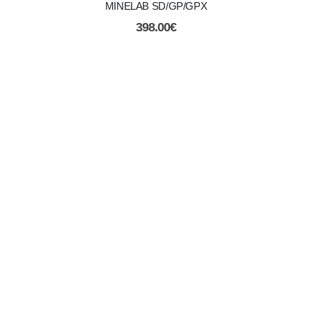
MINELAB SD/GP/GPX
398.00
€