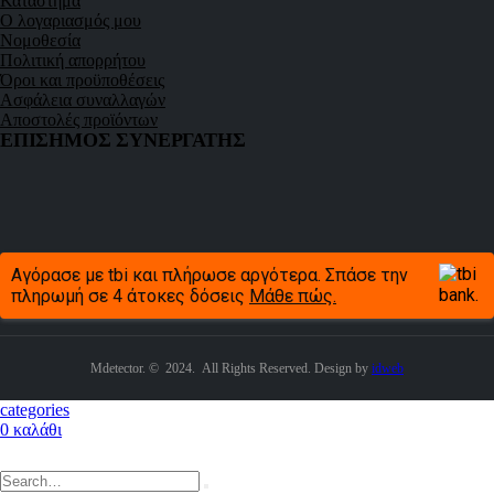
Κατάστημα
Ο λογαριασμός μου
Νομοθεσία
Πολιτική απορρήτου
Όροι και προϋποθέσεις
Ασφάλεια συναλλαγών
Αποστολές προϊόντων
ΕΠΙΣΗΜΟΣ ΣΥΝΕΡΓΑΤΗΣ
Αγόρασε με tbi και πλήρωσε αργότερα. Σπάσε την
πληρωμή σε 4 άτοκες δόσεις
Μάθε πώς.
Mdetector. © 2024. All Rights Reserved. Design by
idweb
categories
0
καλάθι