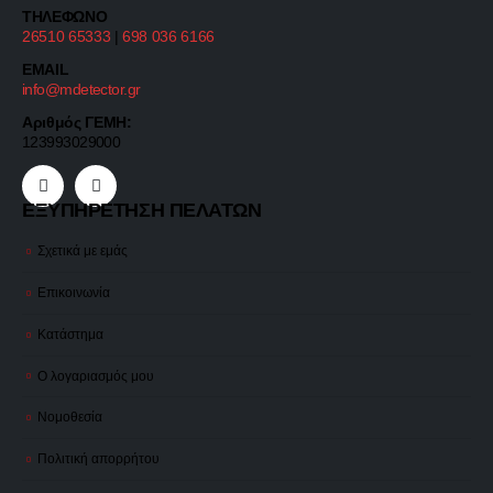
ΤΗΛΕΦΩΝΟ
26510 65333
|
698 036 6166
EMAIL
info@mdetector.gr
Αριθμός ΓΕΜΗ:
123993029000
ΕΞΥΠΗΡΕΤΗΣΗ ΠΕΛΑΤΩΝ
Σχετικά με εμάς
Επικοινωνία
Κατάστημα
Ο λογαριασμός μου
Νομοθεσία
Πολιτική απορρήτου