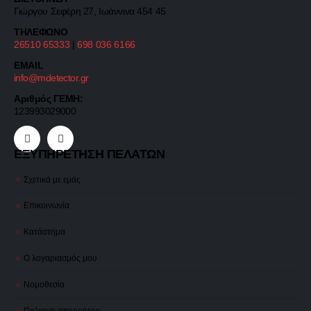
Γιώργου Σεφέρη 27, Ιωάννινα 454 45
ΤΗΛΕΦΩΝΟ
26510 65333
|
698 036 6166
EMAIL
info@mdetector.gr
Αριθμός ΓΕΜΗ:
123993029000
ΕΞΥΠΗΡΕΤΗΣΗ ΠΕΛΑΤΩΝ
Σχετικά με εμάς
Επικοινωνία
Κατάστημα
Ο λογαριασμός μου
Νομοθεσία
Πολιτική απορρήτου