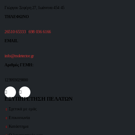
Γιώργου Σεφέρη 27, Ιωάννινα 454 45
ΤΗΛΕΦΩΝΟ
26510 65333
|
698 036 6166
EMAIL
info@mdetector.gr
Αριθμός ΓΕΜΗ:
123993029000
ΕΞΥΠΗΡΕΤΗΣΗ ΠΕΛΑΤΩΝ
Σχετικά με εμάς
Επικοινωνία
Κατάστημα