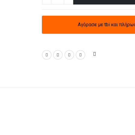
Αγόρασε με tbi και πλήρω