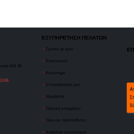
ΕΞΥΠΗΡΕΤΗΣΗ ΠΕΛΑΤΩΝ
ΕΠ
Σχετικά με εμάς
Επικοινωνία
ννινα 454 45
Κατάστημα
 6166
Ο λογαριασμός μου
Α
Νομοθεσία
Σ
δ
Πολιτική απορρήτου
Όροι και προϋποθέσεις
Ασφάλεια συναλλαγών