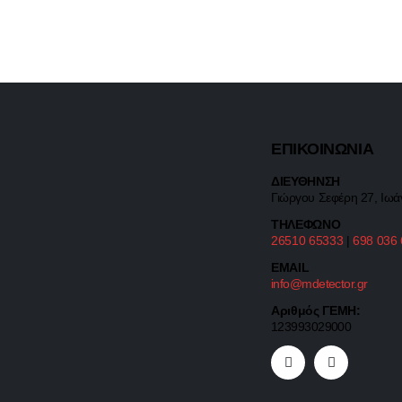
ΕΠΙΚΟΙΝΩΝΙΑ
ΔΙΕΥΘΗΝΣΗ
Γιώργου Σεφέρη 27, Ιωά
ΤΗΛΕΦΩΝΟ
26510 65333
|
698 036
EMAIL
info@mdetector.gr
Αριθμός ΓΕΜΗ:
123993029000