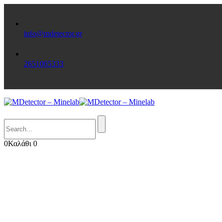
info@mdetector.gr
2651065333
Search
0
Καλάθι
0