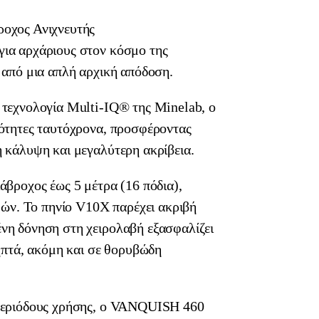
οχος Ανιχνευτής
ια αρχάριους στον κόσμο της
 από μια απλή αρχική απόδοση.
 τεχνολογία Multi-IQ® της Minelab, ο
νότητες ταυτόχρονα, προσφέροντας
 κάλυψη και μεγαλύτερη ακρίβεια.
άβροχος έως 5 μέτρα (16 πόδια),
φών. Το πηνίο V10X παρέχει ακριβή
νη δόνηση στη χειρολαβή εξασφαλίζει
ληπτά, ακόμη και σε θορυβώδη
 περιόδους χρήσης, ο VANQUISH 460