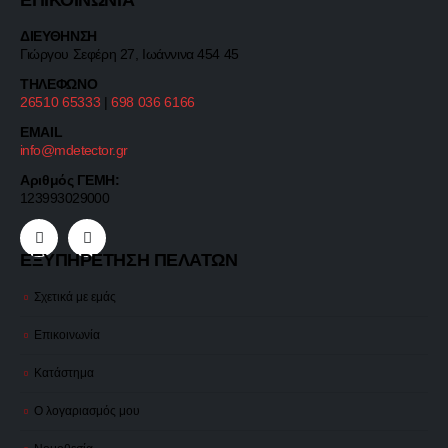
ΕΠΙΚΟΙΝΩΝΙΑ
ΔΙΕΥΘΗΝΣΗ
Γιώργου Σεφέρη 27, Ιωάννινα 454 45
ΤΗΛΕΦΩΝΟ
26510 65333
|
698 036 6166
EMAIL
info@mdetector.gr
Αριθμός ΓΕΜΗ:
123993029000
ΕΞΥΠΗΡΕΤΗΣΗ ΠΕΛΑΤΩΝ
Σχετικά με εμάς
Επικοινωνία
Κατάστημα
Ο λογαριασμός μου