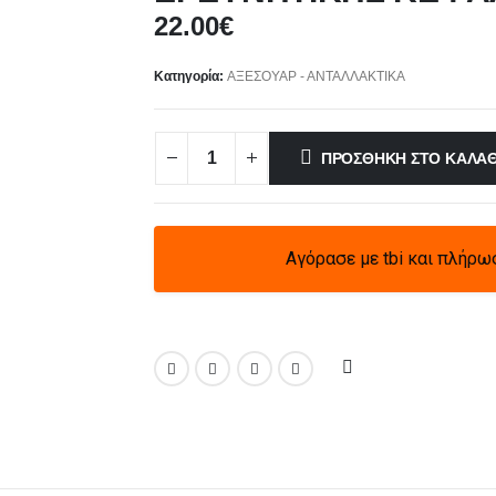
22.00
€
Κατηγορία:
ΑΞΕΣΟΥΑΡ - ΑΝΤΑΛΛΑΚΤΙΚΑ
ΠΡΟΣΘΉΚΗ ΣΤΟ ΚΑΛΆΘ
Αγόρασε με tbi και πλήρω