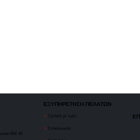
ΕΞΥΠΗΡΕΤΗΣΗ ΠΕΛΑΤΩΝ
ΕΠ
Σχετικά με εμάς
Επικοινωνία
ννινα 454 45