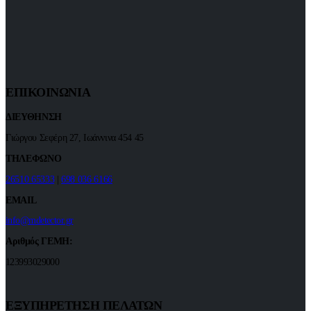
ΕΠΙΚΟΙΝΩΝΙΑ
ΔΙΕΥΘΗΝΣΗ
Γιώργου Σεφέρη 27, Ιωάννινα 454 45
ΤΗΛΕΦΩΝΟ
26510 65333
|
698 036 6166
EMAIL
info@mdetector.gr
Αριθμός ΓΕΜΗ:
123993029000
ΕΞΥΠΗΡΕΤΗΣΗ ΠΕΛΑΤΩΝ