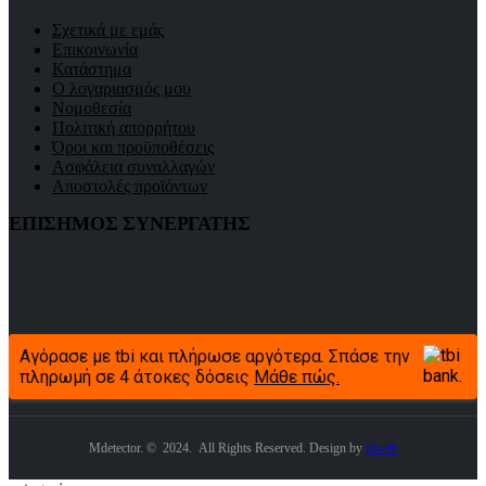
Σχετικά με εμάς
Επικοινωνία
Κατάστημα
Ο λογαριασμός μου
Νομοθεσία
Πολιτική απορρήτου
Όροι και προϋποθέσεις
Ασφάλεια συναλλαγών
Αποστολές προϊόντων
ΕΠΙΣΗΜΟΣ ΣΥΝΕΡΓΑΤΗΣ
Αγόρασε με tbi και πλήρωσε αργότερα. Σπάσε την
πληρωμή σε 4 άτοκες δόσεις
Μάθε πώς.
Mdetector. © 2024. All Rights Reserved. Design by
idweb