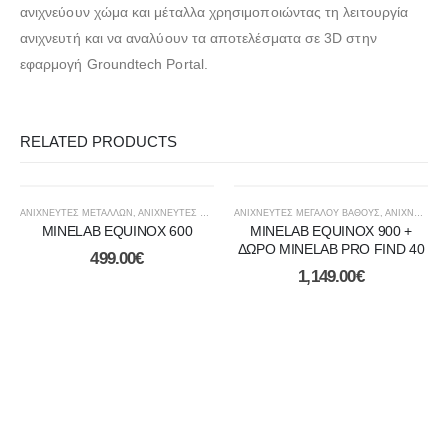
ανιχνεύουν χώμα και μέταλλα χρησιμοποιώντας τη λειτουργία
ανιχνευτή και να αναλύουν τα αποτελέσματα σε 3D στην
εφαρμογή Groundtech Portal.
RELATED PRODUCTS
ΑΝΙΧΝΕΥΤΕΣ ΜΕΤΑΛΛΩΝ
,
ΑΝΙΧΝΕΥΤΈΣ ΧΡΥΣΟΎ
ΑΝΙΧΝΕΥΤΈΣ ΜΕΓΆΛΟΎ ΒΆΘΟΥΣ
,
ΔΆΣΗ ΚΑΙ ΒΟΥΝΆ
,
ΘΆΛΑΣΣΑ ΚΑΙ ΑΚΤΉ
,
ΑΝΙΧΝΕΥΤΕΣ ΜΕΤΑΛΛΩΝ
MINELAB EQUINOX 600
MINELAB EQUINOX 900 +
ΔΩΡΟ MINELAB PRO FIND 40
499.00
€
1,149.00
€