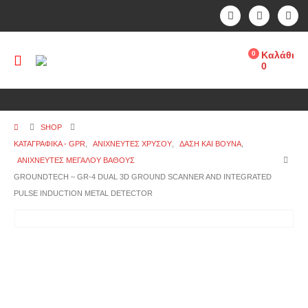
0
Καλάθι
0
SHOP
ΚΑΤΑΓΡΑΦΙΚΑ - GPR
,
ΑΝΙΧΝΕΥΤΈΣ ΧΡΥΣΟΎ
,
ΔΆΣΗ ΚΑΙ ΒΟΥΝΆ
,
ΑΝΙΧΝΕΥΤΈΣ ΜΕΓΆΛΟΎ ΒΆΘΟΥΣ
GROUNDTECH – GR-4 DUAL 3D GROUND SCANNER AND INTEGRATED
PULSE INDUCTION METAL DETECTOR