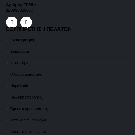
Αριθμός ΓΕΜΗ:
123993029000
ΕΞΥΠΗΡΕΤΗΣΗ ΠΕΛΑΤΩΝ
Σχετικά με εμάς
Επικοινωνία
Κατάστημα
Ο λογαριασμός μου
Νομοθεσία
Πολιτική απορρήτου
Όροι και προϋποθέσεις
Ασφάλεια συναλλαγών
Αποστολές προϊόντων