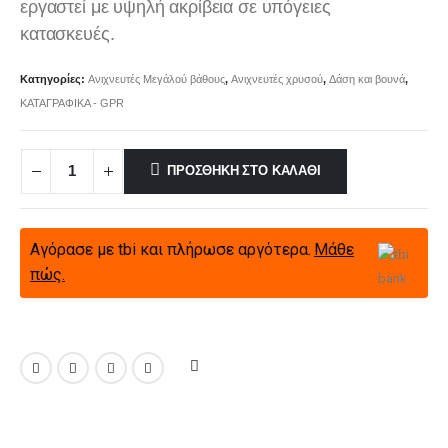
εργαστεί με υψηλή ακρίβεια σε υπόγειες
κατασκευές.
Κατηγορίες:
Ανιχνευτές Μεγάλού βάθους
,
Ανιχνευτές χρυσού
,
Δάση και βουνά
,
ΚΑΤΑΓΡΑΦΙΚΑ - GPR
ΠΡΟΣΘΉΚΗ ΣΤΟ ΚΑΛΆΘΙ
Αγόρασε με tbi και πλήρωσε αργότερα.
Μάθε
πώς.