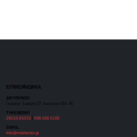
ΕΠΙΚΟΙΝΩΝΙΑ
ΔΙΕΥΘΗΝΣΗ
Γιώργου Σεφέρη 27, Ιωάννινα 454 45
ΤΗΛΕΦΩΝΟ
26510 65333
|
698 036 6166
EMAIL
info@mdetector.gr