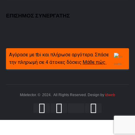
ΕΠΙΣΗΜΟΣ ΣΥΝΕΡΓΑΤΗΣ
Αγόρασε με tbi και πλήρωσε αργότερα. Σπάσε
την πληρωμή σε 4 άτοκες δόσεις
Μάθε πώς.
Mdetector. © 2024. All Rights Reserved. Design by
idweb