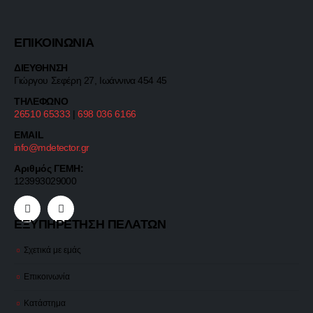
ΕΠΙΚΟΙΝΩΝΙΑ
ΔΙΕΥΘΗΝΣΗ
Γιώργου Σεφέρη 27, Ιωάννινα 454 45
ΤΗΛΕΦΩΝΟ
26510 65333
|
698 036 6166
EMAIL
info@mdetector.gr
Αριθμός ΓΕΜΗ:
123993029000
ΕΞΥΠΗΡΕΤΗΣΗ ΠΕΛΑΤΩΝ
Σχετικά με εμάς
Επικοινωνία
Κατάστημα