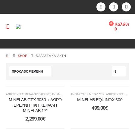
0
Καλάθι
0
SHOP
ΘΆΛΑΣΣΑ ΚΑΙ ΑΚΤΉ
ΑΝΙΧΝΕΥΤΈΣ ΜΕΓΆΛΟΎ ΒΆΘΟΥΣ
,
ΑΝΙΧΝΕΥΤΕΣ ΜΕΤΑΛΛΩΝ
ΑΝΙΧΝΕΥΤΕΣ ΜΕΤΑΛΛΩΝ
,
ΑΝΙΧΝΕΥΤΈΣ ΧΡΥΣΟΎ
,
ΑΝΙΧΝΕΥΤΈΣ ΧΡΥΣΟΎ
,
ΔΆΣΗ ΚΑΙ Β
MINELAB CTX 3030 + ΔΩΡΟ
MINELAB EQUINOX 600
ΕΡΕΥΝΗΤΙΚΗ ΚΕΦΑΛΗ
499.00
€
ΜΙΝΕLAB 17”
2,299.00
€