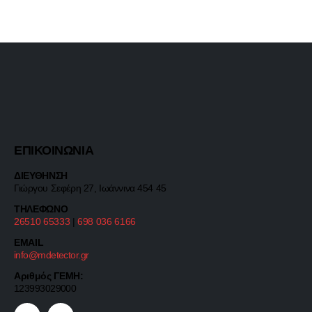
ΕΠΙΚΟΙΝΩΝΙΑ
ΔΙΕΥΘΗΝΣΗ
Γιώργου Σεφέρη 27, Ιωάννινα 454 45
ΤΗΛΕΦΩΝΟ
26510 65333
|
698 036 6166
EMAIL
info@mdetector.gr
Αριθμός ΓΕΜΗ:
123993029000