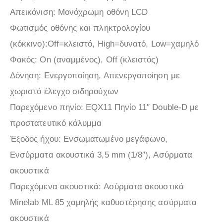
Απεικόνιση: Μονόχρωμη οθόνη LCD
Φωτισμός οθόνης και πληκτρολογίου
(κόκκινο):Off=κλειστό, High=δυνατό, Low=χαμηλό
Φακός: On (αναμμένος), Off (κλειστός)
Δόνηση: Ενεργοποίηση, Απενεργοποίηση με
χωριστό έλεγχο σιδηρούχων
Παρεχόμενο πηνίο: EQX11 Πηνίο 11″ Double-D με
προστατευτικό κάλυμμα
Έξοδος ήχου: Ενσωματωμένο μεγάφωνο,
Ενσύρματα ακουστικά 3,5 mm (1/8″), Ασύρματα
ακουστικά
Παρεχόμενα ακουστικά: Ασύρματα ακουστικά
Minelab ML 85 χαμηλής καθυστέρησης ασύρματα
ακουστικά