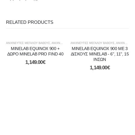
RELATED PRODUCTS
ΑΝΙΧΝΕΥΤΈΣ ΜΕΓΆΛΟΎ ΒΆΘΟΥΣ
,
ΑΝΙΧΝΕΥΤΕΣ ΜΕΤΑΛΛΩΝ
ΑΝΙΧΝΕΥΤΈΣ ΜΕΓΆΛΟΎ ΒΆΘΟΥΣ
,
ΑΝΙΧΝΕΥΤΈΣ ΧΡΥΣΟΎ
,
ΑΝΙΧΝΕΥΤΕΣ ΜΕΤΑΛΛΩΝ
,
ΔΆΣΗ ΚΑΙ Β
MINELAB EQUINOX 900 +
MINELAB EQUINOX 900 ΜΕ 3
ΔΩΡΟ MINELAB PRO FIND 40
ΔΙΣΚΟΥΣ MINELAB - 6", 11", 15
ΙΝΣΩΝ
1,149.00
€
1,149.00
€