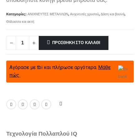
οποιοδήποτε κυνήγι βρεθεί μπροστά σας.
Κατηγορίες:
ΑΝΙΧΝΕΥΤΕΣ ΜΕΤΑΛΛΩΝ
,
Ανιχνευτές χρυσού
,
Δάση και βουνά
,
Θάλασσα και ακτή
ΠΡΟΣΘΉΚΗ ΣΤΟ ΚΑΛΆΘΙ
Αγόρασε με tbi και πλήρωσε αργότερα.
Μάθε
πώς.
Τεχνολογία Πολλαπλού IQ