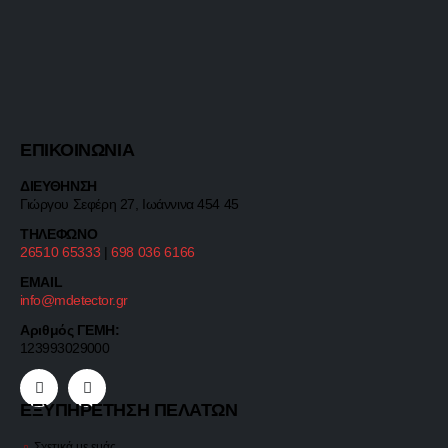
ΕΠΙΚΟΙΝΩΝΙΑ
ΔΙΕΥΘΗΝΣΗ
Γιώργου Σεφέρη 27, Ιωάννινα 454 45
ΤΗΛΕΦΩΝΟ
26510 65333
|
698 036 6166
EMAIL
info@mdetector.gr
Αριθμός ΓΕΜΗ:
123993029000
ΕΞΥΠΗΡΕΤΗΣΗ ΠΕΛΑΤΩΝ
Σχετικά με εμάς