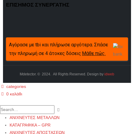
ΕΠΙΣΗΜΟΣ ΣΥΝΕΡΓΑΤΗΣ
Αγόρασε με tbi και πλήρωσε αργότερα. Σπάσε
την πληρωμή σε 4 άτοκες δόσεις
Μάθε πώς.
Mdetector. © 2024. All Rights Reserved. Design by
idweb
categories
0
καλάθι
ΑΝΙΧΝΕΥΤΕΣ ΜΕΤΑΛΛΩΝ
ΚΑΤΑΓΡΑΦΙΚΑ – GPR
ΑΝΙΧΝΕΥΤΕΣ ΑΠΟΣΤΑΣΕΩΝ