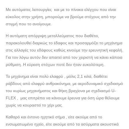
Με αυτόματες λειτουργίες και με το πίνακα ελέγχου που είναι
εύκολος στην χρήση, μπορούμε να βρούμε στόχους από την
στιγμή που το ανοίγουμε.
Η αυτόματη απόρριψη μεταλλεύματος που διαθέτει,
παρακολουθεί διαρκώς το έδαφος και προσαρμόζει το μηχάνημα
στις αλλαγές του εδάφους καθώς κινούμε την ερευνητική κεφαλή.
Για τον λόγω αυτόν δεν απαιτεί από τον χειριστή να κάνει κάποια
ρύθμιση. Η εύρεση στόχων ποτέ δεν ήταν ευκολότερη.
Το μηχάνημα είναι πολύ ελαφρύ , μόλις 2,1 κιλά, διαθέτει
ράβδους από ελαφρύ ανθρακόνημα, με αεροδυναμικό σχεδιασμό
του κυρίως μηχανήματος και θήκη βραχίονα με σχεδιασμό U-
FLEX , μας επιτρέπει να κάνουμε έρευνα για όση ώρα θέλουμε
χωρίς να κουραστεί το χέρι μας.
Καθαρό και έντονο ηχητικό σήμα , είτε ακούμε από το
ενσωματωμένο ηχείο, είτε ακούμε από τα ασύρματα ακουστικά