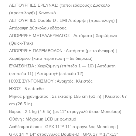
ΛΕΙΤΟΥΡΓΙΕΣ ΕΡΕΥΝΑΣ: (τύποι εδάφους): Δύσκολο
(προεπιλογή) | Κανονικό
ΛΕΙΤΟΥΡΓΙΕΣ Double-D : EMI Απόρριψη (προεπιλογή) |
Απόρριψη Δύσκολου εδάφους
ΑΠΟΡΡΙΨΗ ΜΕΤΑΛΛΕΥΜΑΤΟΣ : Αυτόματο | Χειριζόμενο
(Quick-Trak)
ΑΠΟΡΡΙΨΗ ΠΑΡΕΜΒΟΛΩΝ : Αυτόματα (με το άνοιγμα) |
Χειριζόμενο (κατά περίπτωση – 5s διάρκεια)
ΕΥΑΙΣΘΗΣΙΑ : Χειριζόμενη (επίπεδα 1 — 10) | Αυτόματη
(επίπεδα 11) | Αυτόματη+ (επίπεδα 12)
ΗΧΟΣ ΣΥΝΤΟΝΙΣΜΟΥ : Ανοιχτός, Κλειστός
ΗΧΟΣ : 5 επίπεδα
Μήκος μηχανήματος : Σε έκταση: 155 cm (61 in) | Κλειστό: 67
cm (26.5 in)
Βάρος : 2.1 kg (4.6 lb) (με 11″ στρογγυλό δίσκο Monoloop)
Οθόνη : Mόχρομη LCD με φωτισμό
Διαθέσιμοι δίσκοι : GPX 11™ 11″ στρογγυλός Monoloop |
GPX 14™ 14″ στρογγυλός Double-D | GPX 17™ 17″x13″