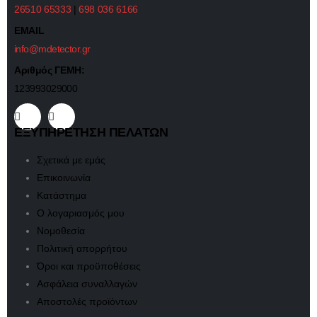
26510 65333
|
698 036 6166
EMAIL
info@mdetector.gr
Αριθμός ΓΕΜΗ:
123993029000
ΕΞΥΠΗΡΕΤΗΣΗ ΠΕΛΑΤΩΝ
Σχετικά με εμάς
Επικοινωνία
Κατάστημα
Ο λογαριασμός μου
Νομοθεσία
Πολιτική απορρήτου
Όροι και προϋποθέσεις
Ασφάλεια συναλλαγών
Αποστολές προϊόντων