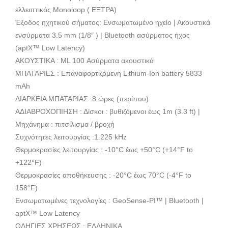
ελλειπτικός Monoloop ( ΕΞΤΡΑ)
Έξοδος ηχητικού σήματος: Ενσωματωμένο ηχείο | Ακουστικά
ενσύρματα 3.5 mm (1/8″ ) | Bluetooth ασύρματος ήχος
(aptX™ Low Latency)
ΑΚΟΥΣΤΙΚΑ : ML 100 Ασύρματα ακουστικά
ΜΠΑΤΑΡΙΕΣ : Επαναφορτιζόμενη Lithium-Ion battery 5833
mAh
ΔΙΑΡΚΕΙΑ ΜΠΑΤΑΡΙΑΣ :8 ώρες (περίπου)
ΑΔΙΑΒΡΟΧΟΠΙΗΣΗ : Δίσκοι : βυθιζόμενοι έως 1m (3.3 ft) |
Μηχάνημα : πιτσίλισμα / βροχή
Συχνότητες λειτουργίας :1.225 kHz
Θερμοκρασίες λειτουργίας : -10°C έως +50°C (+14°F to
+122°F)
Θερμοκρασίες αποθήκευσης : -20°C έως 70°C (-4°F to
158°F)
Ενσωματωμένες τεχνολογίες : GeoSense-PI™ | Bluetooth |
aptX™ Low Latency
ΟΔΗΓΙΕΣ ΧΡΗΣΕΩΣ : ΕΛΛΗΝΙΚΑ