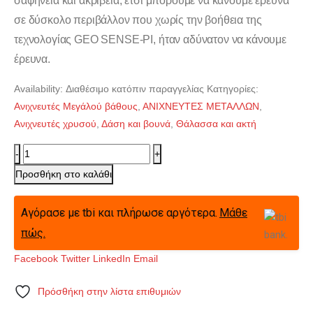
σαφήνεια και ακρίβεια, έτσι μπορούμε να κάνουμε έρευνα
σε δύσκολο περιβάλλον που χωρίς την βοήθεια της
τεχνολογίας GEO SENSE-PI, ήταν αδύνατον να κάνουμε
έρευνα.
Availability:
Διαθέσιμο κατόπιν παραγγελίας
Κατηγορίες:
Ανιχνευτές Μεγάλού βάθους
,
ΑΝΙΧΝΕΥΤΕΣ ΜΕΤΑΛΛΩΝ
,
Ανιχνευτές χρυσού
,
Δάση και βουνά
,
Θάλασσα και ακτή
-
+
Προσθήκη στο καλάθι
Αγόρασε με tbi και πλήρωσε αργότερα.
Μάθε
πώς.
Facebook
Twitter
LinkedIn
Email
Πρόσθήκη στην λίστα επιθυμιών