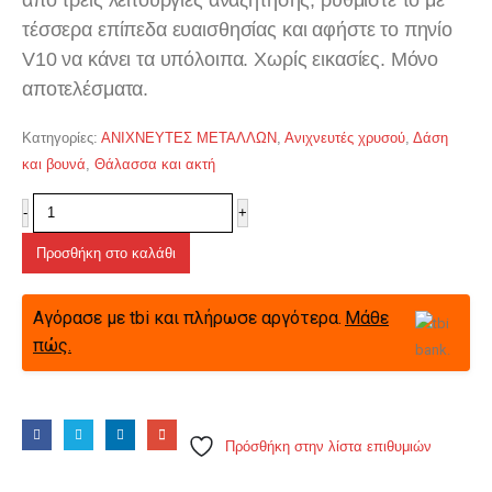
τέσσερα επίπεδα ευαισθησίας και αφήστε το πηνίο
V10 να κάνει τα υπόλοιπα. Χωρίς εικασίες. Μόνο
αποτελέσματα.
Κατηγορίες:
ΑΝΙΧΝΕΥΤΕΣ ΜΕΤΑΛΛΩΝ
,
Ανιχνευτές χρυσού
,
Δάση
και βουνά
,
Θάλασσα και ακτή
-
+
Προσθήκη στο καλάθι
Αγόρασε με tbi και πλήρωσε αργότερα.
Μάθε
πώς.
Πρόσθήκη στην λίστα επιθυμιών