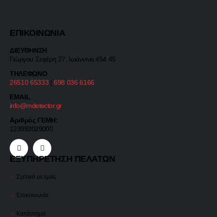
ΕΠΙΚΟΙΝΩΝΙΑ
ΔΙΕΥΘΗΝΣΗ
Γιώργου Σεφέρη 27, Ιωάννινα 454 45
ΤΗΛΕΦΩΝΟ
26510 65333
|
698 036 6166
EMAIL
info@mdetector.gr
Αριθμός ΓΕΜΗ:
123993029000
ΕΞΥΠΗΡΕΤΗΣΗ ΠΕΛΑΤΩΝ
Σχετικά με εμάς
Επικοινωνία
Κατάστημα