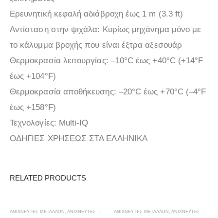
Ερευνητική κεφαλή αδιάβροχη έως 1 m (3.3 ft)
Αντίσταση στην ψιχάλα: Κυρίως μηχάνημα μόνο με
το κάλυμμα βροχής που είναι έξτρα αξεσουάρ
Θερμοκρασία λειτουργίας: –10°C έως +40°C (+14°F
έως +104°F)
Θερμοκρασία αποθήκευσης: –20°C έως +70°C (–4°F
έως +158°F)
Τεχνολογίες: Multi-IQ
ΟΔΗΓΙΕΣ ΧΡΗΣΕΩΣ ΣΤΑ ΕΛΛΗΝΙΚΑ
RELATED PRODUCTS
ΑΝΙΧΝΕΥΤΕΣ ΜΕΤΑΛΛΩΝ
,
ΑΝΙΧΝΕΥΤΈΣ ΧΡΥΣΟΎ
ΑΝΙΧΝΕΥΤΕΣ ΜΕΤΑΛΛΩΝ
,
ΔΆΣΗ ΚΑΙ ΒΟΥΝΆ
,
ΘΆΛΑΣΣΑ ΚΑΙ ΑΚΤΉ
,
ΑΝΙΧΝΕΥΤΈΣ ΧΡΥΣΟΎ