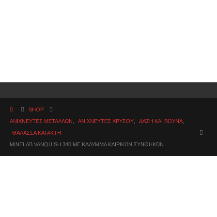
SHOP
ΑΝΙΧΝΕΥΤΕΣ ΜΕΤΑΛΛΩΝ
,
ΑΝΙΧΝΕΥΤΈΣ ΧΡΥΣΟΎ
,
ΔΆΣΗ ΚΑΙ ΒΟΥΝΆ
,
ΘΆΛΑΣΣΑ ΚΑΙ ΑΚΤΉ
MINELAB VANQUISH 340 ΜΕ ΚΑΛΥΜΜΑ ΚΑΙΡΙΚΩΝ ΣΥΝΘΗΚΩΝ