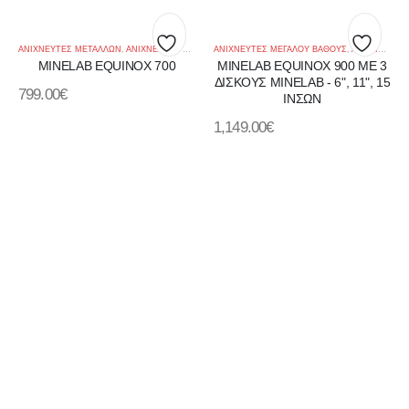
ΑΝΙΧΝΕΥΤΕΣ ΜΕΤΑΛΛΩΝ
,
ΑΝΙΧΝΕΥΤΈΣ ΧΡΥΣΟΎ
ΑΝΙΧΝΕΥΤΈΣ ΜΕΓΆΛΟΎ ΒΆΘΟΥΣ
,
ΔΆΣΗ ΚΑΙ ΒΟΥΝΆ
,
ΘΆΛΑΣΣΑ ΚΑΙ ΑΚΤΉ
,
ΑΝΙΧΝΕΥΤΕΣ ΜΕΤΑΛΛΩΝ
MINELAB EQUINOX 700
MINELAB EQUINOX 900 ΜΕ 3
Πρόσθήκη
Πρόσθ
ΔΙΣΚΟΥΣ MINELAB - 6", 11", 15
799.00
€
στην
ΙΝΣΩΝ
στην
1,149.00
€
λίστα
λίστα
επιθυμιών
επιθυ