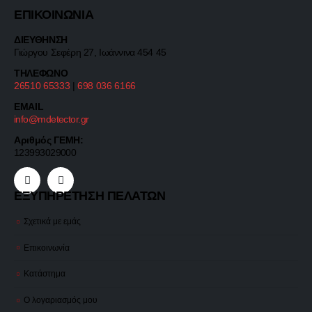
ΕΠΙΚΟΙΝΩΝΙΑ
ΔΙΕΥΘΗΝΣΗ
Γιώργου Σεφέρη 27, Ιωάννινα 454 45
ΤΗΛΕΦΩΝΟ
26510 65333
|
698 036 6166
EMAIL
info@mdetector.gr
Αριθμός ΓΕΜΗ:
123993029000
ΕΞΥΠΗΡΕΤΗΣΗ ΠΕΛΑΤΩΝ
Σχετικά με εμάς
Επικοινωνία
Κατάστημα
Ο λογαριασμός μου