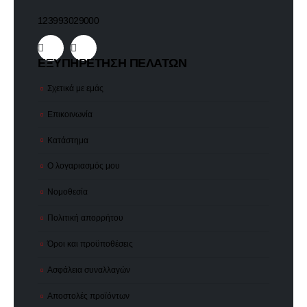
123993029000
ΕΞΥΠΗΡΕΤΗΣΗ ΠΕΛΑΤΩΝ
Σχετικά με εμάς
Επικοινωνία
Κατάστημα
Ο λογαριασμός μου
Νομοθεσία
Πολιτική απορρήτου
Όροι και προϋποθέσεις
Ασφάλεια συναλλαγών
Αποστολές προϊόντων