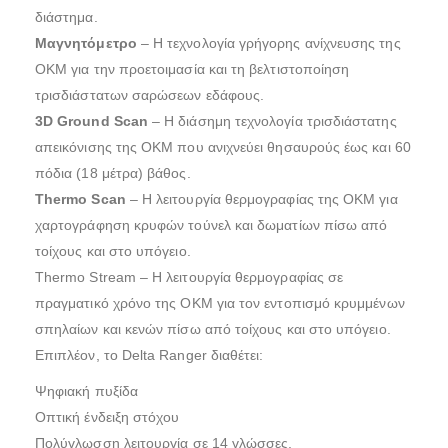
διάστημα.
Μαγνητόμετρο
– Η τεχνολογία γρήγορης ανίχνευσης της
OKM για την προετοιμασία και τη βελτιστοποίηση
τρισδιάστατων σαρώσεων εδάφους.
3D Ground Scan
– Η διάσημη τεχνολογία τρισδιάστατης
απεικόνισης της OKM που ανιχνεύει θησαυρούς έως και 60
πόδια (18 μέτρα) βάθος.
Thermo Scan
– Η λειτουργία θερμογραφίας της OKM για
χαρτογράφηση κρυφών τούνελ και δωματίων πίσω από
τοίχους και στο υπόγειο.
Thermo Stream – Η λειτουργία θερμογραφίας σε
πραγματικό χρόνο της OKM για τον εντοπισμό κρυμμένων
σπηλαίων και κενών πίσω από τοίχους και στο υπόγειο.
Επιπλέον, το Delta Ranger διαθέτει:
Ψηφιακή πυξίδα
Οπτική ένδειξη στόχου
Πολύγλωσση λειτουργία σε 14 γλώσσες,