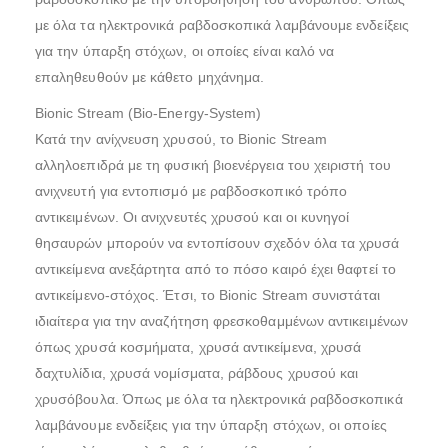
με όλα τα ηλεκτρονικά ραβδοσκοπικά λαμβάνουμε ενδείξεις
για την ύπαρξη στόχων, οι οποίες είναι καλό να
επαληθευθούν με κάθετο μηχάνημα.
Bionic Stream (Bio-Energy-System)
Κατά την ανίχνευση χρυσού, το Bionic Stream
αλληλοεπιδρά με τη φυσική βιοενέργεια του χειριστή του
ανιχνευτή για εντοπισμό με ραβδοσκοπικό τρόπο
αντικειμένων. Οι ανιχνευτές χρυσού και οι κυνηγοί
θησαυρών μπορούν να εντοπίσουν σχεδόν όλα τα χρυσά
αντικείμενα ανεξάρτητα από το πόσο καιρό έχει θαφτεί το
αντικείμενο-στόχος. Έτσι, το Bionic Stream συνιστάται
ιδιαίτερα για την αναζήτηση φρεσκοθαμμένων αντικειμένων
όπως χρυσά κοσμήματα, χρυσά αντικείμενα, χρυσά
δαχτυλίδια, χρυσά νομίσματα, ράβδους χρυσού και
χρυσόβουλα. Όπως με όλα τα ηλεκτρονικά ραβδοσκοπικά
λαμβάνουμε ενδείξεις για την ύπαρξη στόχων, οι οποίες