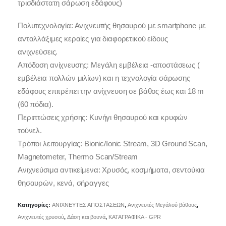
τρισδιάστατη σάρωση εδάφους)
Πολυτεχνολογία: Ανιχνευτής θησαυρού με smartphone με
ανταλλάξιμες κεραίες για διαφορετικού είδους
ανιχνεύσεις.
Απόδοση ανίχνευσης: Μεγάλη εμβέλεια -αποστάσεως (
εμβέλεια πολλών μιλίων) και η τεχνολογία σάρωσης
εδάφους επιτρέπει την ανίχνευση σε βάθος έως και 18 m
(60 πόδια).
Περιπτώσεις χρήσης: Κυνήγι θησαυρού και κρυφών
τούνελ.
Τρόποι λειτουργίας: Bionic/Ionic Stream, 3D Ground Scan,
Magnetometer, Thermo Scan/Stream
Ανιχνεύσιμα αντικείμενα: Χρυσός, κοσμήματα, σεντούκια
θησαυρών, κενά, σήραγγες
Κατηγορίες:
ΑΝΙΧΝΕΥΤΕΣ ΑΠΟΣΤΑΣΕΩΝ
,
Ανιχνευτές Μεγάλού βάθους
,
Ανιχνευτές χρυσού
,
Δάση και βουνά
,
ΚΑΤΑΓΡΑΦΙΚΑ - GPR