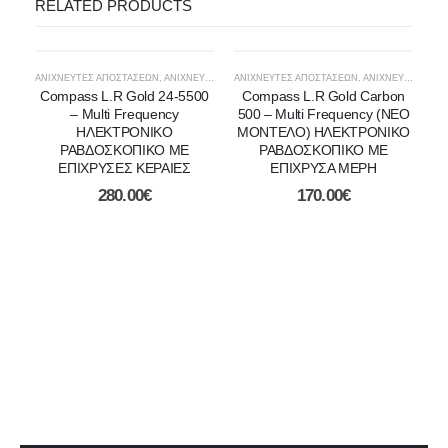
RELATED PRODUCTS
ΑΝΙΧΝΕΥΤΕΣ ΑΠΟΣΤΑΣΕΩΝ
,
ΑΝΙΧΝΕΥΤΈΣ ΧΡΥΣΟΎ
ΑΝΙΧΝΕΥΤΕΣ ΑΠΟΣΤΑΣΕΩΝ
,
ΑΝΙΧΝΕΥΤΈΣ ΧΡΥΣΟΎ
Compass L.R Gold 24-5500
Compass L.R Gold Carbon
– Multi Frequency
500 – Multi Frequency (ΝΕΟ
ΗΛΕΚΤΡΟΝΙΚΟ
ΜΟΝΤΕΛΟ) ΗΛΕΚΤΡΟΝΙΚΟ
ΡΑΒΔΟΣΚΟΠΙΚΟ ΜΕ
ΡΑΒΔΟΣΚΟΠΙΚΟ ΜΕ
ΕΠΙΧΡΥΣΕΣ ΚΕΡΑΙΕΣ
ΕΠΙΧΡΥΣΑ ΜΕΡΗ
280.00
€
170.00
€
ΑΝ
Gr