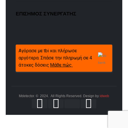
ΕΠΙΣΗΜΟΣ ΣΥΝΕΡΓΑΤΗΣ
Αγόρασε με tbi και πλήρωσε
αργότερα. Σπάσε την πληρωμή σε 4
άτοκες δόσεις
Μάθε πώς.
Mdetector. © 2024. All Rights Reserved. Design by
idweb