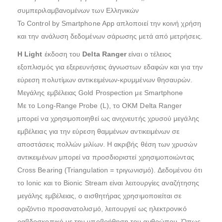
συμπεριλαμβανομένων των Ελληνικών
Το Control by Smartphone App απλοποιεί την κοινή χρήση
και την ανάλυση δεδομένων σάρωσης μετά από μετρήσεις.
Η Light
έκδοση του
Delta Ranger
είναι ο τέλειος
εξοπλισμός για εξερευνήσεις άγνωστων εδαφών και για την
εύρεση πολυτίμων αντικειμένων-κρυμμένων θησαυρών.
Μεγάλης εμβέλειας Gold Prospection με Smartphone
Με το Long-Range Probe (L), το OKM Delta Ranger
μπορεί να χρησιμοποιηθεί ως ανιχνευτής χρυσού μεγάλης
εμβέλειας για την εύρεση θαμμένων αντικειμένων σε
αποστάσεις πολλών μιλίων. Η ακριβής θέση των χρυσών
αντικειμένων μπορεί να προσδιοριστεί χρησιμοποιώντας
Cross Bearing (Triangulation = τριγωνισμό). Δεδομένου ότι
το Ionic και το Bionic Stream είναι λειτουργίες αναζήτησης
μεγάλης εμβέλειας, ο αισθητήρας χρησιμοποιείται σε
οριζόντιο προσανατολισμό, λειτουργεί ως ηλεκτρονικό
ραβδοσκοπικό με την υποβοήθηση του ανθρώπου. Όπως