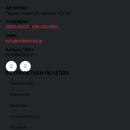
ΔΙΕΥΘΗΝΣΗ
Γιώργου Σεφέρη 27, Ιωάννινα 454 45
ΤΗΛΕΦΩΝΟ
26510 65333
|
698 036 6166
EMAIL
info@mdetector.gr
Αριθμός ΓΕΜΗ:
123993029000
ΕΞΥΠΗΡΕΤΗΣΗ ΠΕΛΑΤΩΝ
Σχετικά με εμάς
Επικοινωνία
Κατάστημα
Ο λογαριασμός μου
Νομοθεσία