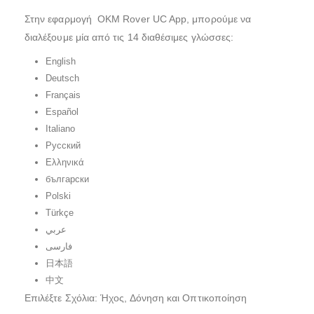
Στην εφαρμογή OKM Rover UC App, μπορούμε να
διαλέξουμε μία από τις 14 διαθέσιμες γλώσσες:
English
Deutsch
Français
Español
Italiano
Русский
Ελληνικά
български
Polski
Türkçe
عربي
فارسی
日本語
中文
Επιλέξτε Σχόλια: Ήχος, Δόνηση και Οπτικοποίηση