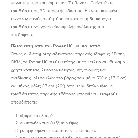
μαγνητόμετρο και pinpointer: Το Rover UC είναι ένας
τρισδιάστατος 3D σαρωτής εδάφους. Η ενσωματωμένη
τεχνολογία ενός αισθητήρα επιτρέπει τη δημιουργία
τρισδιάστατων γραφικών υψηλής ανάλυσης του
υπεδάφους.
Πλεονεκτήματα του Rover UC με μια ματιά
Όπως οι διάσημοι τρισδιάστατοι σαρωτές εδάφους 3D της
OKM, το Rover UC πείθει επίσης με τον τέλειο συνδυασμό
χρηστικότητας, λειτουργικότητας, εργονομίας και
σχεδίασης. Με το ελάχιστο βάρος του μόνο 500 g (17,6 oz)
και μήκος μόλις 67 cm (26″) όταν είναι διπλωμένο, ο
τρισδιάστατος σαρωτής εδάφους μπορεί να μεταφερθεί
οπουδήποτε:
εξαιρετικά ελαφρύ
συμπαγής και ρυθμιζόμενο ύψος
μεταμφιεσμένος σε μπαστούνι πεζοπορίας
ενσωματωμένη παρακολούθηση δραστηριότητας φυσικής