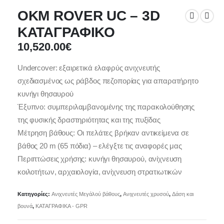
ΟΚΜ ROVER UC – 3D
ΚΑΤΑΓΡΑΦΙΚΟ
10,520.00
€
Undercover: εξαιρετικά ελαφρύς ανιχνευτής
σχεδιασμένος ως ράβδος πεζοπορίας για απαρατήρητο
κυνήγι θησαυρού
Έξυπνο: συμπεριλαμβανομένης της παρακολούθησης
της φυσικής δραστηριότητας και της πυξίδας
Μέτρηση βάθους: Οι πελάτες βρήκαν αντικείμενα σε
βάθος 20 m (65 πόδια) – ελέγξτε τις αναφορές μας
Περιπτώσεις χρήσης: κυνήγι θησαυρού, ανίχνευση
κοιλοτήτων, αρχαιολογία, ανίχνευση στρατιωτικών
Κατηγορίες:
Ανιχνευτές Μεγάλού βάθους
,
Ανιχνευτές χρυσού
,
Δάση και
βουνά
,
ΚΑΤΑΓΡΑΦΙΚΑ - GPR