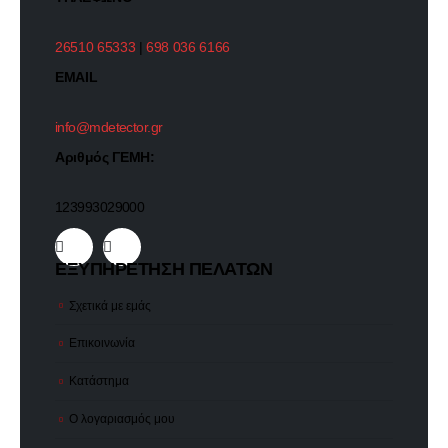
26510 65333
|
698 036 6166
EMAIL
info@mdetector.gr
Αριθμός ΓΕΜΗ:
123993029000
ΕΞΥΠΗΡΕΤΗΣΗ ΠΕΛΑΤΩΝ
Σχετικά με εμάς
Επικοινωνία
Κατάστημα
Ο λογαριασμός μου