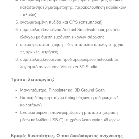
κατάστασης (βηματομετρητής, παρακολούθηση καρδιακών
παλμών)
ενσωματωμένη πυξίδα και GPS (απεμπλοκή)
συμπεριλαμβανομένου Android Smartwatch ως μονάδα
ελέγχου με άμεση εμφάνιση εικόνων σάρωσης
έτοιμο για άμεση χρήση – δεν απαιτείται υπολογιστής για
τις αρχικές μετρήσεις
συμπεριλαμβανομένου προδιαμορφωμένο notebook με
λογισμικό ανίχνευσης Visualizer 3D Studio
Τρόποι λειτουργίας:
Μαγνητόμετρο, Pinpointer και 3D Ground Scan
Βασική διάκριση στόχου (σιδηρούχων/μη σιδηρούχων/
κοιλοτήτων)
Ενσωματωμένη επαναφορτιζόμενη μπαταρία (φόρτιση
μέσω καλωδίου USB-C) με χρόνο λειτουργίας 48 ωρών
Κρυφές δυνατότητες: Ο πιο δυσδιάκριτος ανιχνευτής