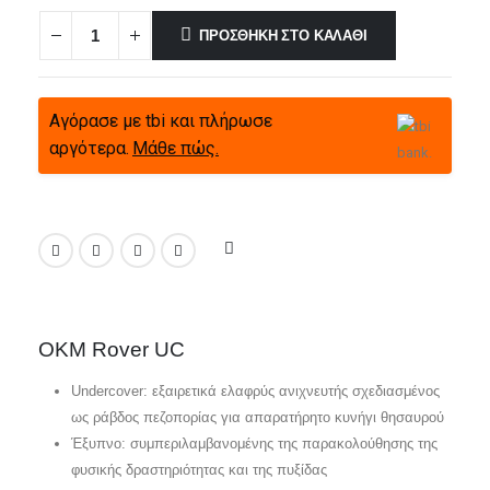
ΠΡΟΣΘΉΚΗ ΣΤΟ ΚΑΛΆΘΙ
Αγόρασε με tbi και πλήρωσε
αργότερα.
Μάθε πώς.
OKM Rover UC
Undercover: εξαιρετικά ελαφρύς ανιχνευτής σχεδιασμένος
ως ράβδος πεζοπορίας για απαρατήρητο κυνήγι θησαυρού
Έξυπνο: συμπεριλαμβανομένης της παρακολούθησης της
φυσικής δραστηριότητας και της πυξίδας