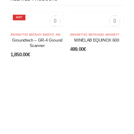
HOT
ΑΝΙΧΝΕΥΤΈΣ ΜΕΓΆΛΟΎ ΒΆΘΟΥΣ
,
ΑΝΙΧΝΕΥΤΈΣ ΧΡΥΣΟΎ
ΑΝΙΧΝΕΥΤΕΣ ΜΕΤΑΛΛΩΝ
,
ΔΆΣΗ ΚΑΙ ΒΟΥΝΆ
,
ΑΝΙΧΝΕΥΤΈΣ ΧΡΥΣΟΎ
,
ΚΑΤΑΓΡΑΦΙΚΑ - 
Groundtech – GR-4 Ground
MINELAB EQUINOX 600
Scanner
499.00
€
1,850.00
€