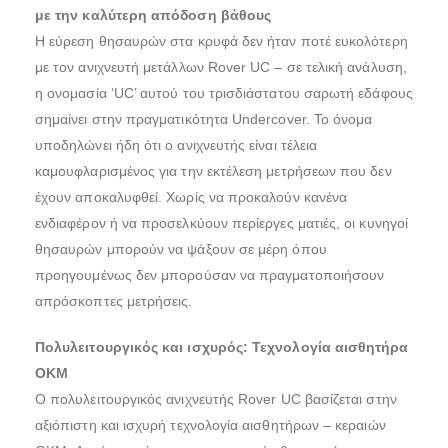
με την καλύτερη απόδοση βάθους
Η εύρεση θησαυρών στα κρυφά δεν ήταν ποτέ ευκολότερη
με τον ανιχνευτή μετάλλων Rover UC – σε τελική ανάλυση,
η ονομασία ‘UC’ αυτού του τρισδιάστατου σαρωτή εδάφους
σημαίνει στην πραγματικότητα Undercover. Το όνομα
υποδηλώνει ήδη ότι ο ανιχνευτής είναι τέλεια
καμουφλαρισμένος για την εκτέλεση μετρήσεων που δεν
έχουν αποκαλυφθεί. Χωρίς να προκαλούν κανένα
ενδιαφέρον ή να προσελκύουν περίεργες ματιές, οι κυνηγοί
θησαυρών μπορούν να ψάξουν σε μέρη όπου
προηγουμένως δεν μπορούσαν να πραγματοποιήσουν
απρόσκοπτες μετρήσεις.
Πολυλειτουργικός και ισχυρός: Τεχνολογία αισθητήρα
OKM
Ο πολυλειτουργικός ανιχνευτής Rover UC βασίζεται στην
αξιόπιστη και ισχυρή τεχνολογία αισθητήρων – κεραιών