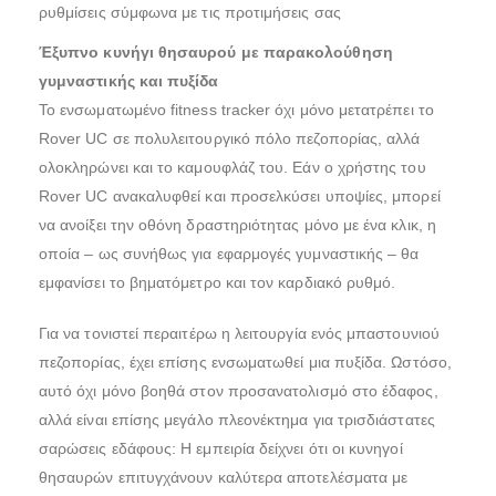
ρυθμίσεις σύμφωνα με τις προτιμήσεις σας
Έξυπνο κυνήγι θησαυρού με παρακολούθηση
γυμναστικής και πυξίδα
Το ενσωματωμένο fitness tracker όχι μόνο μετατρέπει το
Rover UC σε πολυλειτουργικό πόλο πεζοπορίας, αλλά
ολοκληρώνει και το καμουφλάζ του. Εάν ο χρήστης του
Rover UC ανακαλυφθεί και προσελκύσει υποψίες, μπορεί
να ανοίξει την οθόνη δραστηριότητας μόνο με ένα κλικ, η
οποία – ως συνήθως για εφαρμογές γυμναστικής – θα
εμφανίσει το βηματόμετρο και τον καρδιακό ρυθμό.
Για να τονιστεί περαιτέρω η λειτουργία ενός μπαστουνιού
πεζοπορίας, έχει επίσης ενσωματωθεί μια πυξίδα. Ωστόσο,
αυτό όχι μόνο βοηθά στον προσανατολισμό στο έδαφος,
αλλά είναι επίσης μεγάλο πλεονέκτημα για τρισδιάστατες
σαρώσεις εδάφους: Η εμπειρία δείχνει ότι οι κυνηγοί
θησαυρών επιτυγχάνουν καλύτερα αποτελέσματα με