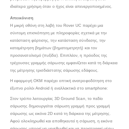
ιδιαίτερα χρήσιμη όταν ο ήχος είναι απενεργοποιημένος.
Απεικόνιση
Η μικρή οθόνη στη λαβή του Rover UC παρέχει μια
σύντομη επισκόπηση με πληροφορίες σχετικά με την
κατάσταση φόρτισης, την κατάσταση σύνδεσης, την
καταμέτρηση βημάτων (βηματομετρητή) και τον
προσανατολισμό (πυξίδα). Επιπλέον, η πρόοδος της
τρέχουσας γραμμής σάρωσης εμφανίζεται κατά τη διάρκεια
της μέτρησης τρισδιάστατης σάρωσης εδάφους.
Η εφαρμογή OKM παρέχει οπτική ανατροφοδότηση στο
έξυπνο ρολόι Android ή εναλλακτικά στο smartphone:
Στον τρόπο λειτουργίας 3D Ground Scan, το πεδίο
σάρωσης δημιουργείται σάρωση γραμμή προς γραμμή
σάρωσης ως εικόνα 2D κατά τη διάρκεια της μέτρησης.
Αφού ολοκληρωθεί και αποθηκευτεί η σάρωση, η εικόνα
σάρωσης μπορεί να μεγεθυνθεί και να περιστραφεί μέσω