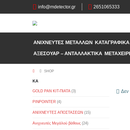
info@mdetector.gr
2651065333
ΑΝΙΧΝΕΥΤΕΣ ΜΕΤΑΛΛΩΝ
ΚΑΤΑΓΡΑΦΙΚΑ
ΑΞΕΣΟΥΑΡ – ΑΝΤΑΛΛΑΚΤΙΚΑ
ΜΕΤΑΧΕΙΡ
SHOP
KA
GOLD PAN KIT-ΠΙΑΤΑ
(3)
Δεν 
PINPOINTER
(4)
ΑΝΙΧΝΕΥΤΕΣ ΑΠΟΣΤΑΣΕΩΝ
(15)
Ανιχνευτές Μεγάλού βάθους
(24)