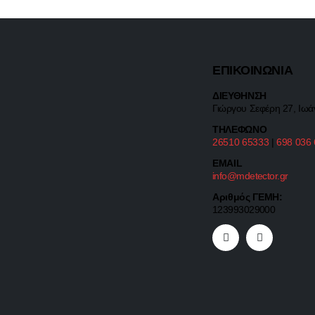
ΕΠΙΚΟΙΝΩΝΙΑ
ΔΙΕΥΘΗΝΣΗ
Γιώργου Σεφέρη 27, Ιωά
ΤΗΛΕΦΩΝΟ
26510 65333
|
698 036
EMAIL
info@mdetector.gr
Αριθμός ΓΕΜΗ:
123993029000