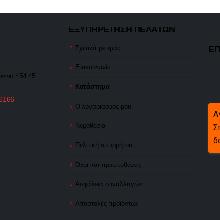
ΕΞΥΠΗΡΕΤΗΣΗ ΠΕΛΑΤΩΝ
ΕΠ
Σχετικά με εμάς
Επικοινωνία
ννινα 454 45
Κατάστημα
 6166
Ο λογαριασμός μου
Α
Νομοθεσία
Σ
δ
Πολιτική απορρήτου
Όροι και προϋποθέσεις
Ασφάλεια συναλλαγών
Αποστολές προϊόντων