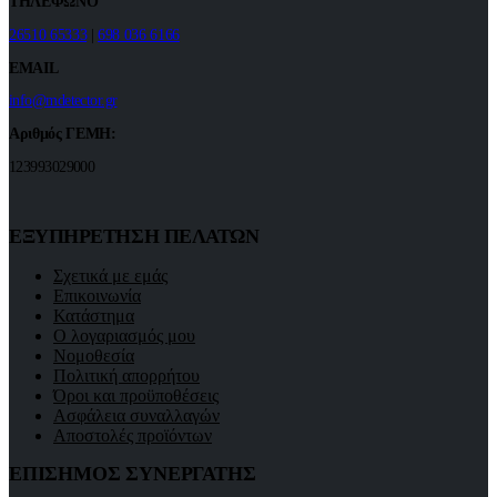
ΤΗΛΕΦΩΝΟ
26510 65333
|
698 036 6166
EMAIL
info@mdetector.gr
Αριθμός ΓΕΜΗ:
123993029000
ΕΞΥΠΗΡΕΤΗΣΗ ΠΕΛΑΤΩΝ
Σχετικά με εμάς
Επικοινωνία
Κατάστημα
Ο λογαριασμός μου
Νομοθεσία
Πολιτική απορρήτου
Όροι και προϋποθέσεις
Ασφάλεια συναλλαγών
Αποστολές προϊόντων
ΕΠΙΣΗΜΟΣ ΣΥΝΕΡΓΑΤΗΣ