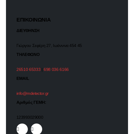
ΕΠΙΚΟΙΝΩΝΙΑ
ΔΙΕΥΘΗΝΣΗ
Γιώργου Σεφέρη 27, Ιωάννινα 454 45
ΤΗΛΕΦΩΝΟ
26510 65333
|
698 036 6166
EMAIL
info@mdetector.gr
Αριθμός ΓΕΜΗ:
123993029000