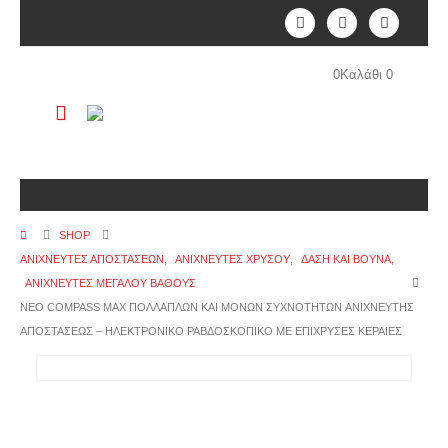
0
Καλάθι
0
SHOP
ΑΝΙΧΝΕΥΤΕΣ ΑΠΟΣΤΑΣΕΩΝ
,
ΑΝΙΧΝΕΥΤΈΣ ΧΡΥΣΟΎ
,
ΔΆΣΗ ΚΑΙ ΒΟΥΝΆ
,
ΑΝΙΧΝΕΥΤΈΣ ΜΕΓΆΛΟΎ ΒΆΘΟΥΣ
ΝΕΟ COMPASS MAX ΠΟΛΛΑΠΛΩΝ ΚΑΙ ΜΟΝΩΝ ΣΥΧΝΟΤΗΤΩΝ ANIXNEYTHΣ
ΑΠΟΣΤΑΣΕΩΣ – ΗΛΕΚΤΡΟΝΙΚΟ ΡΑΒΔΟΣΚΟΠΙΚΟ ΜΕ ΕΠΙΧΡΥΣΕΣ ΚΕΡΑΙΕΣ