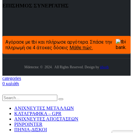
ΕΠΙΣΗΜΟΣ ΣΥΝΕΡΓΑΤΗΣ
Αγόρασε με tbi και πλήρωσε αργότερα. Σπάσε την
πληρωμή σε 4 άτοκες δόσεις
Μάθε πώς.
Mdetector. © 2024. All Rights Reserved. Design by
idweb
categories
0
καλάθι
ΑΝΙΧΝΕΥΤΕΣ ΜΕΤΑΛΛΩΝ
ΚΑΤΑΓΡΑΦΙΚΑ – GPR
ΑΝΙΧΝΕΥΤΕΣ ΑΠΟΣΤΑΣΕΩΝ
PINPOINTER
ΠΗΝΙΑ-ΔΙΣΚΟΙ