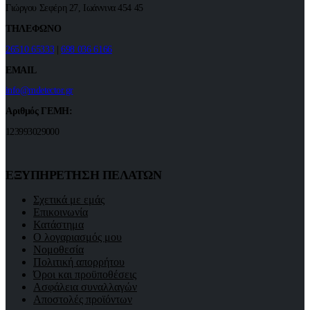
Γιώργου Σεφέρη 27, Ιωάννινα 454 45
ΤΗΛΕΦΩΝΟ
26510 65333
|
698 036 6166
EMAIL
info@mdetector.gr
Αριθμός ΓΕΜΗ:
123993029000
ΕΞΥΠΗΡΕΤΗΣΗ ΠΕΛΑΤΩΝ
Σχετικά με εμάς
Επικοινωνία
Κατάστημα
Ο λογαριασμός μου
Νομοθεσία
Πολιτική απορρήτου
Όροι και προϋποθέσεις
Ασφάλεια συναλλαγών
Αποστολές προϊόντων