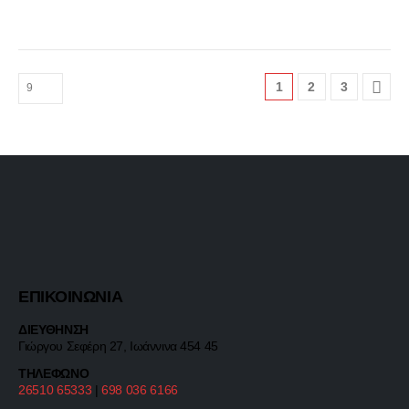
Minelab, η οποία συνδυάζει ευαισθησία VLF και μια
μηχανή χειρισμού εδάφους Pulse Induction. Το
Echo Wave™ Audio διευκολύνει τον εντοπισμό
πολύτιμων στόχων διακρίνοντας τα αδύναμα
1
2
3
σήματα χρυσού από τους θερμούς βράχους, τα
σιδερένια σκουπίδια και τις παρεμβολές. Ένας
Δείκτης Πιθανότητας Χρυσού σε πραγματικό χρόνο
παρέχει οπτική ανατροφοδότηση σχετικά με την
πιθανότητα ανίχνευσης χρυσού έναντι των
άχρηστων αντικειμένων, ενώ ο τηλεσκοπικός
άξονας από ανθρακονήματα προσφέρει
φορητότητα χωρίς να θυσιάζει την ανθεκτικότητα
ΕΠΙΚΟΙΝΩΝΙΑ
ΔΙΕΥΘΗΝΣΗ
Γιώργου Σεφέρη 27, Ιωάννινα 454 45
ΤΗΛΕΦΩΝΟ
26510 65333
|
698 036 6166