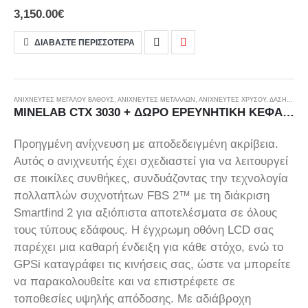
σάρωσης εδάφους που σας επιτρέπει να ανιχνεύετε υπόγειες
3,150.00
€
ανωμαλίες και να εκτελείτε τρισδιάστατη ανάλυση. Σχεδιασμένο ως
ένας πρακτικός ευέλικτος ανιχνευτής μετάλλων και τρισδιάστατος
ΔΙΑΒΆΣΤΕ ΠΕΡΙΣΣΌΤΕΡΑ
σαρωτής εδάφους, το μοντέλο A2 προσφέρει ολοκληρωμένες και
πολυλειτουργικές λύσεις για επαγγελματίες κυνηγούς θησαυρών,
αναζητητές θησαυρών και την ανακάλυψη υπόγειων κατασκευών. Η
ΑΝΙΧΝΕΥΤΈΣ ΜΕΓΆΛΟΎ ΒΆΘΟΥΣ
,
ΑΝΙΧΝΕΥΤΕΣ ΜΕΤΑΛΛΩΝ
,
ΑΝΙΧΝΕΥΤΈΣ ΧΡΥΣΟΎ
,
ΔΆΣΗ ΚΑΙ ΒΟΥΝΆ
συσκευή είναι εξοπλισμένη με έξι διαφορετικές λειτουργίες σάρωσης.
MINELAB CTX 3030 + ΔΩΡΟ ΕΡΕΥΝΗΤΙΚΗ ΚΕΦΑΛΗ ΜΙΝΕLAB 17”
Προηγμένη ανίχνευση με αποδεδειγμένη ακρίβεια.
Αυτός ο ανιχνευτής έχει σχεδιαστεί για να λειτουργεί
σε ποικίλες συνθήκες, συνδυάζοντας την τεχνολογία
πολλαπλών συχνοτήτων FBS 2™ με τη διάκριση
Smartfind 2 για αξιόπιστα αποτελέσματα σε όλους
τους τύπους εδάφους. Η έγχρωμη οθόνη LCD σας
παρέχει μια καθαρή ένδειξη για κάθε στόχο, ενώ το
GPSi καταγράφει τις κινήσεις σας, ώστε να μπορείτε
να παρακολουθείτε και να επιστρέφετε σε
τοποθεσίες υψηλής απόδοσης. Με αδιάβροχη