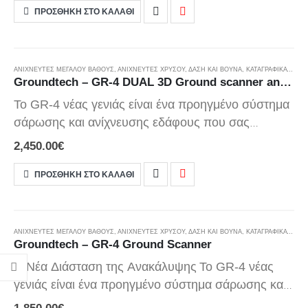
επιτρέπει την τρισδιάστατη ανάλυση του υπεδάφους,
ΠΡΟΣΘΉΚΗ ΣΤΟ ΚΑΛΆΘΙ
αποκαλύπτοντας μεταλλικά αντικείμενα, κοιλότητες, σήραγγες.
ΑΝΙΧΝΕΥΤΈΣ ΜΕΓΆΛΟΎ ΒΆΘΟΥΣ
,
ΑΝΙΧΝΕΥΤΈΣ ΧΡΥΣΟΎ
,
ΔΆΣΗ ΚΑΙ ΒΟΥΝΆ
,
ΚΑΤΑΓΡΑΦΙΚΑ - GPR
Groundtech – GR-4 DUAL 3D Ground scanner and integrated pulse induction metal detector
Το GR-4 νέας γενιάς είναι ένα προηγμένο σύστημα
σάρωσης και ανίχνευσης εδάφους που σας
επιτρέπει να ανιχνεύετε υπόγειες ανωμαλίες, να
2,450.00
€
εκτελείτε τρισδιάστατη ανάλυση και να αξιολογείτε
τα αποτελέσματα άμεσα.
Προσφέρει
ΠΡΟΣΘΉΚΗ ΣΤΟ ΚΑΛΆΘΙ
ολοκληρωμένες, πολυλειτουργικές λύσεις για
επαγγελματίες κυνηγούς θησαυρών, αρχαιολόγους
HOT
ερευνητές και όποιον θέλει να εργαστεί με υψηλή
ΑΝΙΧΝΕΥΤΈΣ ΜΕΓΆΛΟΎ ΒΆΘΟΥΣ
,
ΑΝΙΧΝΕΥΤΈΣ ΧΡΥΣΟΎ
,
ΔΆΣΗ ΚΑΙ ΒΟΥΝΆ
,
ΚΑΤΑΓΡΑΦΙΚΑ - GPR
Groundtech – GR-4 Ground Scanner
ακρίβεια σε υπόγειες κατασκευές.
Η Νέα Διάσταση της Ανακάλυψης
Το GR-4 νέας
γενιάς είναι ένα προηγμένο σύστημα σάρωσης και
ανίχνευσης εδάφους που σας επιτρέπει να