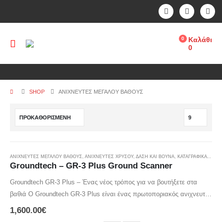
0
Καλάθι
0
SHOP
ΑΝΙΧΝΕΥΤΈΣ ΜΕΓΆΛΟΎ ΒΆΘΟΥΣ
ΑΝΙΧΝΕΥΤΈΣ ΜΕΓΆΛΟΎ ΒΆΘΟΥΣ
,
ΑΝΙΧΝΕΥΤΈΣ ΧΡΥΣΟΎ
,
ΔΆΣΗ ΚΑΙ ΒΟΥΝΆ
,
ΚΑΤΑΓΡΑΦΙΚΑ - GPR
Groundtech – GR-3 Plus Ground Scanner
Groundtech GR-3 Plus – Ένας νέος τρόπος για να βουτήξετε στα
βαθιά Ο Groundtech GR-3 Plus είναι ένας πρωτοποριακός ανιχνευτής
σάρωσης εδάφους που προσφέρει μοναδική ακρίβεια και ευκολία
1,600.00
€
χρήσης. Σχεδιασμένος με την τελευταία λέξη της τεχνολογίας,