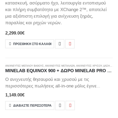
κατασκευή, ασύρματο ήχο, λειτουργία εντοπισμού
και πλήρη συμβατότητα με XChange 2™, αποτελεί
μια αξιόπιστη επιλογή για ανίχνευση ξηράς,
παραλίας και ρηχών νερών.
2,299.00
€
ΠΡΟΣΘΉΚΗ ΣΤΟ ΚΑΛΆΘΙ
ΑΝΙΧΝΕΥΤΈΣ ΜΕΓΆΛΟΎ ΒΆΘΟΥΣ
,
ΑΝΙΧΝΕΥΤΕΣ ΜΕΤΑΛΛΩΝ
,
ΑΝΙΧΝΕΥΤΈΣ ΧΡΥΣΟΎ
,
ΔΆΣΗ ΚΑΙ ΒΟΥΝΆ
MINELAB EQUINOX 900 + ΔΩΡΟ MINELAB PRO FIND 40
Ο ανιχνευτής θησαυρού και χρυσού με τις
περισσότερες πωλήσεις all-in-one μόλις έγινε
καλύτερος,
τώρα με δώρο το pointer Minelab
1,149.00
€
Pointer Pro Find 40
. Το EQUINOX 900, που
οδηγείται από την αποδεδειγμένη πρωτοποριακή
ΔΙΑΒΆΣΤΕ ΠΕΡΙΣΣΌΤΕΡΑ
τεχνολογία Multi-IQ της Minelab, διαθέτει ένα