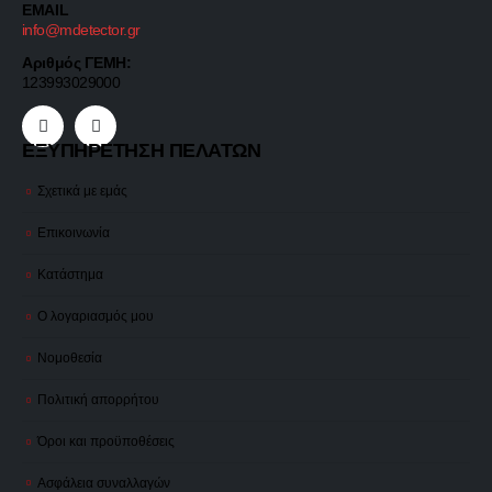
EMAIL
info@mdetector.gr
Αριθμός ΓΕΜΗ:
123993029000
ΕΞΥΠΗΡΕΤΗΣΗ ΠΕΛΑΤΩΝ
Σχετικά με εμάς
Επικοινωνία
Κατάστημα
Ο λογαριασμός μου
Νομοθεσία
Πολιτική απορρήτου
Όροι και προϋποθέσεις
Ασφάλεια συναλλαγών