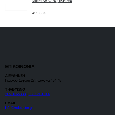
MINELAB VANQUISH 560
0
out of 5
499.00
€
ΕΠΙΚΟΙΝΩΝΙΑ
ΔΙΕΥΘΗΝΣΗ
Γιώργου Σεφέρη 27, Ιωάννινα 454 45
ΤΗΛΕΦΩΝΟ
26510 65333
|
698 036 6166
EMAIL
info@mdetector.gr