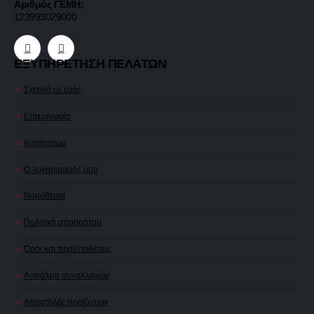
Αριθμός ΓΕΜΗ:
123993029000
ΕΞΥΠΗΡΕΤΗΣΗ ΠΕΛΑΤΩΝ
Σχετικά με εμάς
Επικοινωνία
Κατάστημα
Ο λογαριασμός μου
Νομοθεσία
Πολιτική απορρήτου
Όροι και προϋποθέσεις
Ασφάλεια συναλλαγών
Αποστολές προϊόντων