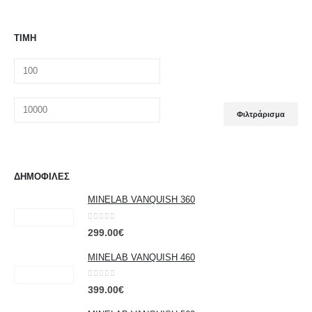
ΤΙΜΗ
Ελάχιστη
Μέγιστη
Φιλτράρισμα
τιμή
τιμή
ΔΗΜΟΦΙΛΕΣ
MINELAB VANQUISH 360
0
out of 5
299.00
€
MINELAB VANQUISH 460
0
out of 5
399.00
€