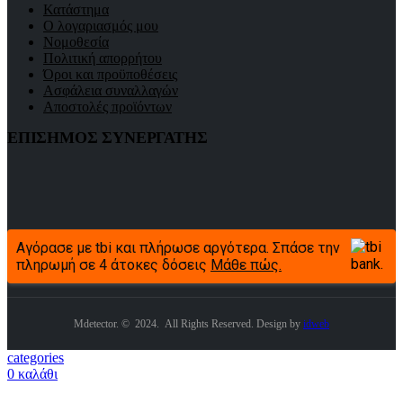
Κατάστημα
Ο λογαριασμός μου
Νομοθεσία
Πολιτική απορρήτου
Όροι και προϋποθέσεις
Ασφάλεια συναλλαγών
Αποστολές προϊόντων
ΕΠΙΣΗΜΟΣ ΣΥΝΕΡΓΑΤΗΣ
Αγόρασε με tbi και πλήρωσε αργότερα. Σπάσε την
πληρωμή σε 4 άτοκες δόσεις
Μάθε πώς.
Mdetector. © 2024. All Rights Reserved. Design by
idweb
categories
0
καλάθι