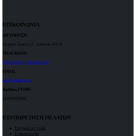
ΕΠΙΚΟΙΝΩΝΙΑ
ΔΙΕΥΘΗΝΣΗ
Γιώργου Σεφέρη 27, Ιωάννινα 454 45
ΤΗΛΕΦΩΝΟ
26510 65333
|
698 036 6166
EMAIL
info@mdetector.gr
Αριθμός ΓΕΜΗ:
123993029000
ΕΞΥΠΗΡΕΤΗΣΗ ΠΕΛΑΤΩΝ
Σχετικά με εμάς
Επικοινωνία